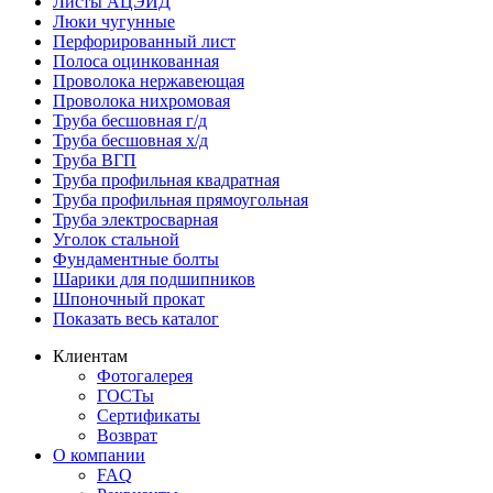
Листы АЦЭИД
Люки чугунные
Перфорированный лист
Полоса оцинкованная
Проволока нержавеющая
Проволока нихромовая
Труба бесшовная г/д
Труба бесшовная х/д
Труба ВГП
Труба профильная квадратная
Труба профильная прямоугольная
Труба электросварная
Уголок стальной
Фундаментные болты
Шарики для подшипников
Шпоночный прокат
Показать весь каталог
Клиентам
Фотогалерея
ГОСТы
Сертификаты
Возврат
О компании
FAQ