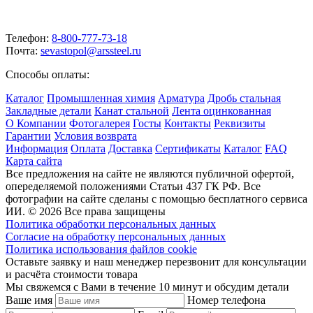
Телефон:
8-800-777-73-18
Почта:
sevastopol@arssteel.ru
Способы оплаты:
Каталог
Промышленная химия
Арматура
Дробь стальная
Закладные детали
Канат стальной
Лента оцинкованная
О Компании
Фотогалерея
Госты
Контакты
Реквизиты
Гарантии
Условия возврата
Информация
Оплата
Доставка
Сертификаты
Каталог
FAQ
Карта сайта
Все предложения на сайте не являются публичной офертой,
опеределяемой положениями Статьи 437 ГК РФ. Все
фотографии на сайте сделаны с помощью бесплатного сервиса
ИИ. © 2026 Все права защищены
Политика обработки персональных данных
Согласие на обработку персональных данных
Политика использования файлов cookie
Оставьте заявку и наш менеджер перезвонит для консультации
и расчёта стоимости товара
Мы свяжемся с Вами в течение 10 минут и обсудим детали
Ваше имя
Номер телефона