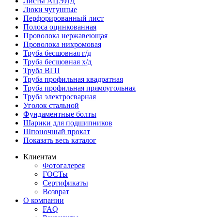
Листы АЦЭИД
Люки чугунные
Перфорированный лист
Полоса оцинкованная
Проволока нержавеющая
Проволока нихромовая
Труба бесшовная г/д
Труба бесшовная х/д
Труба ВГП
Труба профильная квадратная
Труба профильная прямоугольная
Труба электросварная
Уголок стальной
Фундаментные болты
Шарики для подшипников
Шпоночный прокат
Показать весь каталог
Клиентам
Фотогалерея
ГОСТы
Сертификаты
Возврат
О компании
FAQ