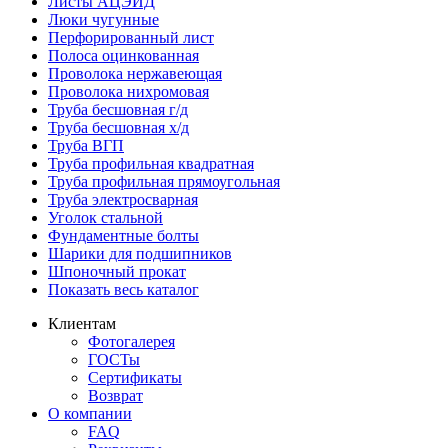
Листы АЦЭИД
Люки чугунные
Перфорированный лист
Полоса оцинкованная
Проволока нержавеющая
Проволока нихромовая
Труба бесшовная г/д
Труба бесшовная х/д
Труба ВГП
Труба профильная квадратная
Труба профильная прямоугольная
Труба электросварная
Уголок стальной
Фундаментные болты
Шарики для подшипников
Шпоночный прокат
Показать весь каталог
Клиентам
Фотогалерея
ГОСТы
Сертификаты
Возврат
О компании
FAQ